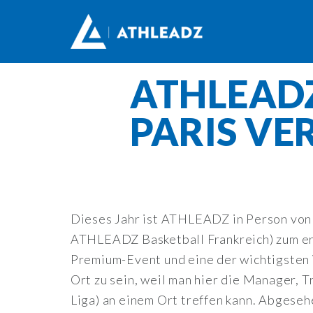
ATHLEADZ
PARIS VE
Dieses Jahr ist ATHLEADZ in Person vo
ATHLEADZ Basketball Frankreich) zum e
Premium-Event und eine der wichtigsten V
Ort zu sein, weil man hier die Manager, Tr
Liga) an einem Ort treffen kann. Abgeseh