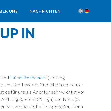
BER UNS
NACHRICHTEN
UP IN
) und
Faical Benhamadi
(Leitung
reten. Der Leaders Cup ist ein absolutes
t es für uns als Agentur sehr wichtig vor
A (1. Liga), Pro B (2. Liga) und NM1 (3.
ten Spitzenbasketball zu genießen, denn