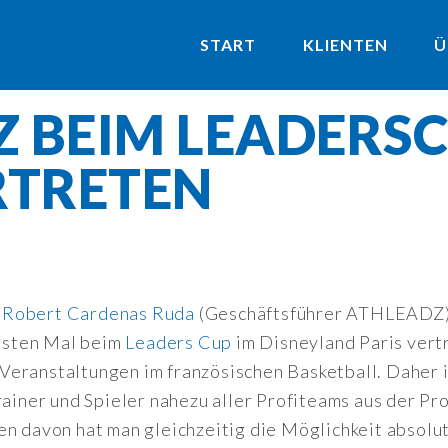
START
KLIENTEN
Ü
 BEIM LEADERSC
RTRETEN
n
Robert Cardenas Ruda
(Geschäftsführer ATHLEADZ
rsten Mal beim
Leaders Cup
im Disneyland Paris vert
eranstaltungen im französischen Basketball. Daher is
ainer und Spieler nahezu aller Profiteams aus der Pro 
en davon hat man gleichzeitig die Möglichkeit absolu